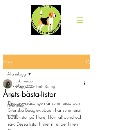
Inlägg
Alla inlägg
Erik Hernbo
Alla inlägg
3 apr. 2025
1 min läsning
Årets bästa-listor
Nyheter
Drevprovssäsongen är summerad och 
Utställning
Svenska Beagleklubben har summerat 
Grattis
bästa-listor på Hare, klöv, allround och 
räv. Dessa listor finner ni under fliken 