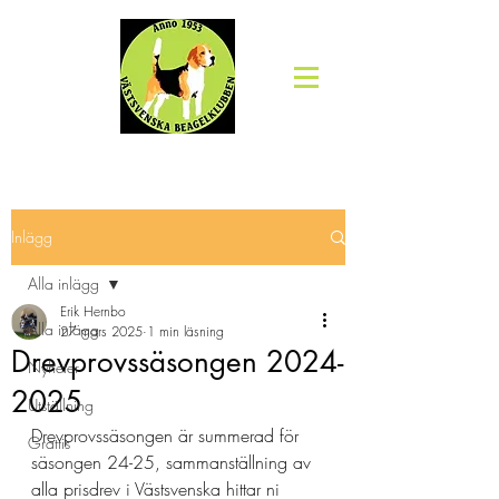
Inlägg
Alla inlägg
Erik Hernbo
Alla inlägg
27 mars 2025
1 min läsning
Drevprovssäsongen 2024-
Nyheter
2025
Utställning
Drevprovssäsongen är summerad för 
Grattis
säsongen 24-25, sammanställning av 
alla prisdrev i Västsvenska hittar ni 