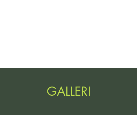
LSEN
DREVPROV
UTSTÄLLNIN
GALLERI