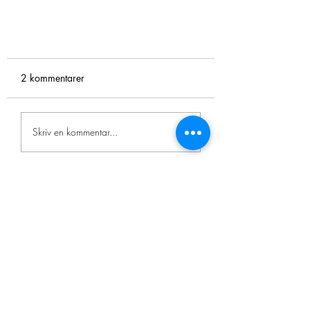
2 kommentarer
Ny hemsida
Skriv en kommentar...
Nyast
Håkan Adriansson
07 mars 2022