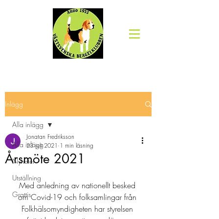
Inlägg
Alla inlägg
Jonatan Fredriksson
Alla inlägg
23 juli 2021
1 min läsning
Årsmöte 2021
Nyheter
Utställning
Med anledning av nationellt besked 
Grattis
om Covid-19 och folksamlingar från 
Folkhälsomyndigheten har styrelsen 