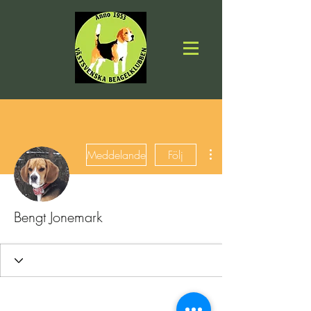
Fler åtgärder
Meddelande
Följ
Bengt Jonemark