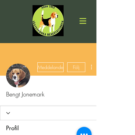
Fler åtgärder
Meddelande
Följ
Bengt Jonemark
Profil